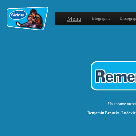
Menu
Biographie
Discograp
Un énorme merci
Benjamin Broucke, Ludovic