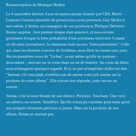
Retranscription de Monique Hudlot
Le 4 septembre dernier. A une réception-promo donnée par CBS, Marie-
Laurence Gourou (attachée de presse) nous avait présentés, Guy Melki et
moi-même, à Sirima, accompagnée de son producteur, Philippe Delettrez.
Bonne surprise : leur premier disque était annoncé, et nous avions
gentiment évoqué la forte probabilité d'une prochaine interview. Comme
on dit entre journalistes, la chanteuse était sur nos "listes prioritaires". Celle
qui, dans les derniers concerts de Goldman, nous filait les larmes aux yeux
dès les premières notes de "Là-bas", avant même qu'elle ne paraisse -
doucement -, arrivant sur la scène dans un rai de lumière. Au cours du dîner,
nous échangions quelques regards. Et je ne pus m'empêcher d'aller lui dire :
"Surtout, s'il vous plaît, n'oubliez pas de mettre votre joli sourire sur la
pochette de votre album.". Elle n'avait rien répondu, juste encore un
sourire...
Sirima, c'est la toute beauté de son silence. Précieux. Touchant. Une voix,
un silence, un sourire. Sensibles. Qu'elle n'aura pu exprimer pour nous qu'en
une poignée d'instants précieux et justes. Mais sur la pochette de son
album, Sirima ne souriait pas.