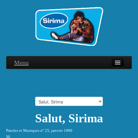
Menu
Biographie
Discographie
Interviews
Hommage
Salut, Sirima
Photographies
Paroles et Musiques n° 25, janvier 1990
Remerciements
M.