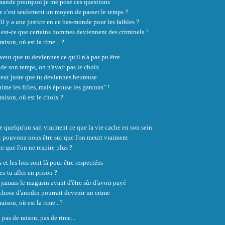
mande pourquoi je me pose ces questions
e c'est seulement un moyen de passer le temps ?
'il y a une justice en ce bas-monde pour les faibles ?
est-ce que certains hommes deviennent des criminels ?
raison, où est la rime... ?
veut que tu deviennes ce qu'il n'a pas pu être
e de son temps, on n'avait pas le choix
eut juste que tu deviennes heureuse
aime les filles, mais épouse les garcons" !
raison, où est le choix ?
e quelqu'un sait vraiment ce que la vie cache en son sein
pouvons-nous être sur que l'on meurt vraiment
ce que l'on ne respire plus ?
 et les lois sont là pour être respectées
es-tu aller en prison ?
 jamais le magasin avant d'être sûr d'avoir payé
hose d'anodin pourrait devenir un crime
raison, où est la rime...?
 pas de raison, pas de rime...