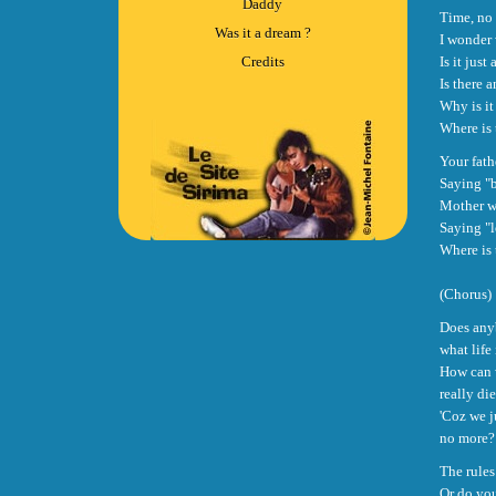
Daddy
Time, no 
Was it a dream ?
I wonder 
Credits
Is it just
Is there a
Why is it
Where is 
Your fath
Saying "
Mother w
Saying "l
Where is 
(Chorus)
Does any
what life 
How can 
really die
'Coz we j
no more?
The rules
Or do you