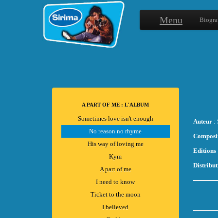
Menu
Biogra
A PART OF ME : L'ALBUM
Sometimes love isn't enough
Auteur
: 
No reason no rhyme
Composi
His way of loving me
Editions
Kym
Distribut
A part of me
I need to know
Ticket to the moon
I believed