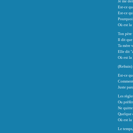
Je me de
Est-ce qu
Est-ce qu
Pourquoi 
Où est la 
Ton père 
Il dit qu
Ta mère v
Elle dit "
Où est la 
(Refrain)
Est-ce qu
Comment 
Juste par
Les règles
Ou préfèr
Ne quitte
Quelque c
Où est la 
Le temps,