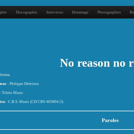
phie
Discographie
Interviews
Hommage
Photographies
Re
No reason no 
Sirima
teur
: Philippe Delettrez
: Tchito Music
ion
: C.B.S. Music (CD CBS 465804-2)
Paroles