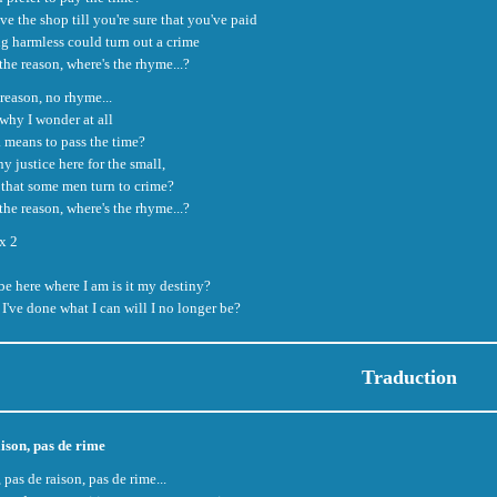
ve the shop till you're sure that you've paid
 harmless could turn out a crime
the reason, where's the rhyme...?
reason, no rhyme...
why I wonder at all
 a means to pass the time?
ny justice here for the small,
 that some men turn to crime?
the reason, where's the rhyme...?
x 2
be here where I am is it my destiny?
 I've done what I can will I no longer be?
Traduction
ison, pas de rime
 pas de raison, pas de rime...