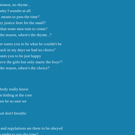
reason, no rhyme...
why I wonder at all
 a means to pass the time?
ny justice here for the small?
 that some men turn to crime?
the reason, where's the rhyme...?
er wants you to be what he couldn't be
back in my days we had no choice"
ants you to be just happy
ove the girls but only marry the boys"!
the reason, where's the choice?
body really know
is hiding at the core
we be so sure we
ust don't breathe
 and regulations are there to be obeyed
 prefer to pay the time?