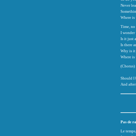
Never lea
Something
Where is 
Time, no 
I wonder 
Is it just
Is there a
Why is it
Where is 
(Chorus) 
Should I 
And after
Pas de ra
Le temps,