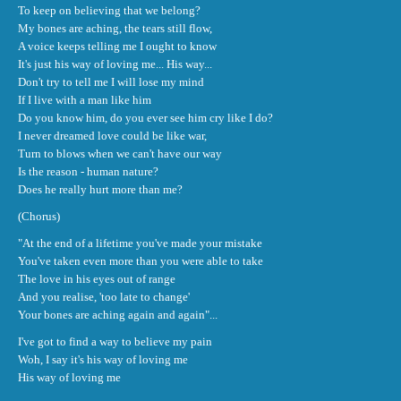
To keep on believing that we belong?
My bones are aching, the tears still flow,
A voice keeps telling me I ought to know
It's just his way of loving me... His way...
Don't try to tell me I will lose my mind
If I live with a man like him
Do you know him, do you ever see him cry like I do?
I never dreamed love could be like war,
Turn to blows when we can't have our way
Is the reason - human nature?
Does he really hurt more than me?
(Chorus)
"At the end of a lifetime you've made your mistake
You've taken even more than you were able to take
The love in his eyes out of range
And you realise, 'too late to change'
Your bones are aching again and again"...
I've got to find a way to believe my pain
Woh, I say it's his way of loving me
His way of loving me