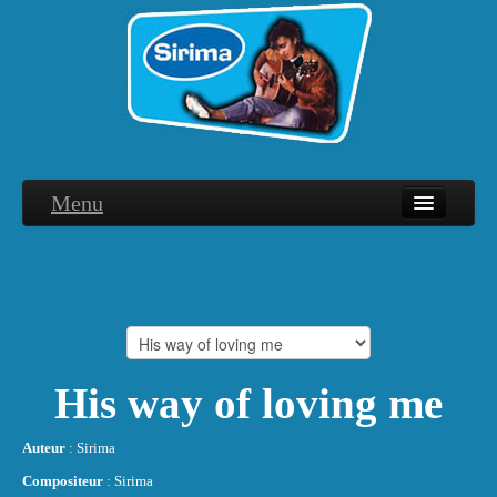
Menu
Biographie
Discographie
Interviews
Hommage
His way of loving me
Photographies
Auteur
: Sirima
Remerciements
Compositeur
: Sirima