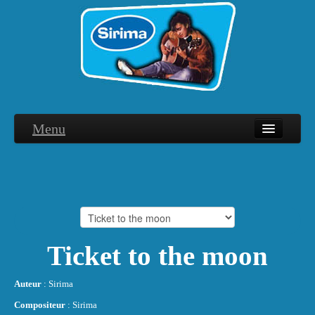
Menu
Biographie
Discographie
Interviews
Hommage
Ticket to the moon
Photographies
Auteur
: Sirima
Remerciements
Compositeur
: Sirima