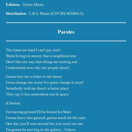
Editions
: Tchito Music
Distribution
: C.B.S. Music (CD CBS 465804-2)
Paroles
The times are hard I can't pay rent!
'Been living on money that a neighbour lent
Don't like the way that things are turning out
I understand now why the people shout!
Gonna buy me a ticket to the moon
Gotta change the scene I've gotta change it soon!
Somebody told me there's a better place
They say it lies somewhere out in space
(Chorus)
I'm leaving ground I'll be bound for Mars
Gonna leave this ground, gonna reach for the stars
One day you'll turn around but you won't see me
I'm gonna be moving in the galaxy... Galaxy