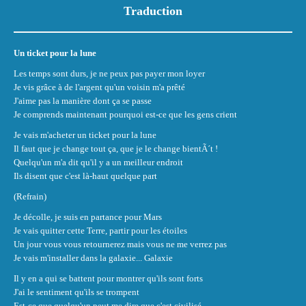
Traduction
Un ticket pour la lune
Les temps sont durs, je ne peux pas payer mon loyer
Je vis grâce à de l'argent qu'un voisin m'a prêté
J'aime pas la manière dont ça se passe
Je comprends maintenant pourquoi est-ce que les gens crient
Je vais m'acheter un ticket pour la lune
Il faut que je change tout ça, que je le change bientÃ´t !
Quelqu'un m'a dit qu'il y a un meilleur endroit
Ils disent que c'est là-haut quelque part
(Refrain)
Je décolle, je suis en partance pour Mars
Je vais quitter cette Terre, partir pour les étoiles
Un jour vous vous retournerez mais vous ne me verrez pas
Je vais m'installer dans la galaxie... Galaxie
Il y en a qui se battent pour montrer qu'ils sont forts
J'ai le sentiment qu'ils se trompent
Est-ce que quelqu'un peut me dire que c'est civilisé